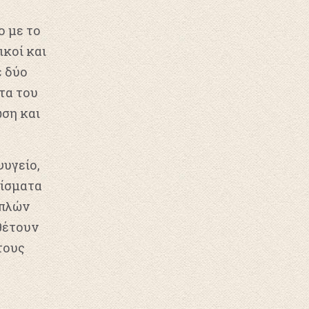
ο με το
ικοί και
ε δύο
τα του
ση και
ψυγείο,
ρίσματα
απλών
θέτουν
τους