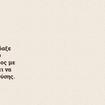
δαξε
υ
δος με
ι να
φύσης.