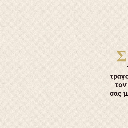
Σ
τραγο
τον
σας μ