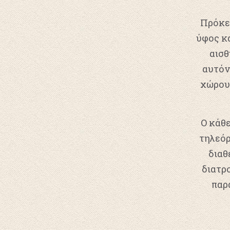
Πρόκει
ύφος κα
αισθ
αυτόν
χώρου
Ο κάθε
τηλεόρ
διαθ
διατρ
παρ