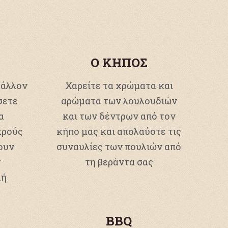
Ο ΚΗΠΟΣ
βάλλον
Χαρείτε τα χρώματα και
σετε
αρώματα των λουλουδιών
α
και των δέντρων από τον
κρούς
κήπο μας και απολαύστε τις
ουν
συναυλίες των πουλιών από
ν
τη βεράντα σας
λή
BBQ