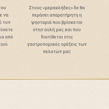
του
Στους «μερακλήδες» δε θα
ε να
περάσει απαρατήρητη η
ό τον
ψησταριά που βρίσκεται
αύσετε
στην αυλή μας και που
λα από
διατίθεται στις
κιού
γαστρονομικές ορέξεις των
πελατών μας